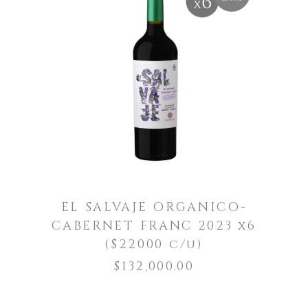
LEER MÁS
EL SALVAJE ORGANICO-
CABERNET FRANC 2023 x6
($22000 c/u)
$
132,000.00