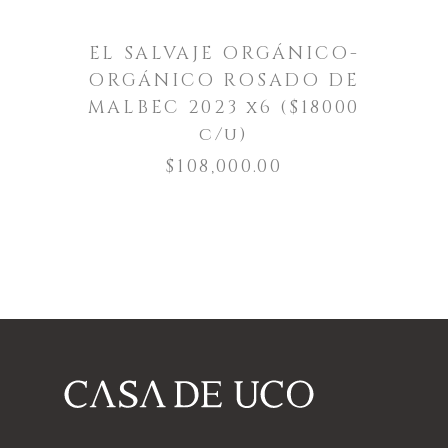
EL SALVAJE ORGÁNICO-
ORGÁNICO ROSADO DE
MALBEC 2023 x6 ($18000
c/u)
$
108,000.00