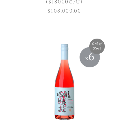
($18000c/u)
$
108,000.00
Out of
Stock
LEER MÁS