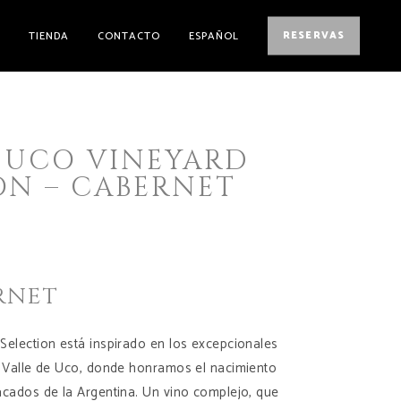
E
TIENDA
CONTACTO
ESPAÑOL
RESERVAS
 UCO VINEYARD
ON – CABERNET
RNET
Selection está inspirado en los excepcionales
l Valle de Uco, donde honramos el nacimiento
acados de la Argentina. Un vino complejo, que