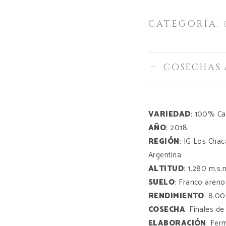
CATEGORÍA:
COSECHAS 
VARIEDAD
: 100% Ca
AÑO
: 2018.
REGIÓN
: IG Los Cha
Argentina.
ALTITUD
: 1.280 m.s.
SUELO
: Franco areno
RENDIMIENTO
: 8.00
COSECHA
: Finales d
ELABORACIÓN
: Fer