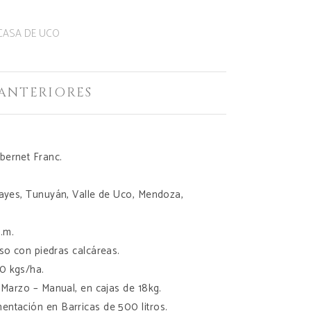
CASA DE UCO
ANTERIORES
bernet Franc.
cayes, Tunuyán, Valle de Uco, Mendoza,
n.m.
so con piedras calcáreas.
0 kgs/ha.
e Marzo – Manual, en cajas de 18kg.
mentación en Barricas de 500 litros.