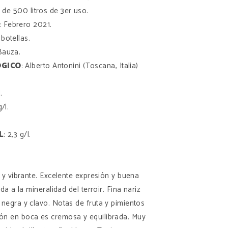
s de 500 litros de 3er uso.
: Febrero 2021.
 botellas.
Bauza.
ÓGICO
: Alberto Antonini (Toscana, Italia)
.
g/l.
L
: 2,3 g/l.
o y vibrante. Excelente expresión y buena
ada a la mineralidad del terroir. Fina nariz
negra y clavo. Notas de fruta y pimientos
ón en boca es cremosa y equilibrada. Muy