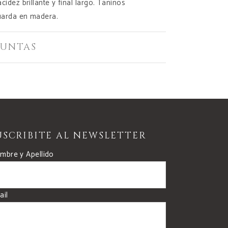
idez brillante y final largo. Taninos
uarda en madera.
JUNTAS
USCRIBITE AL NEWSLETTER
mbre y Apellido
ail