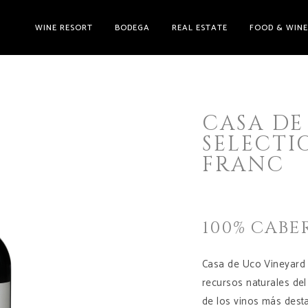
WINE RESORT
BODEGA
REAL ESTATE
FOOD & WIN
CASA DE
SELECTI
FRANC
100% CABE
Casa de Uco Vineyard 
recursos naturales de
de los vinos más dest