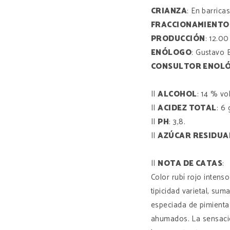
CRIANZA
: En barrica
FRACCIONAMIENTO
PRODUCCIÓN
: 12.00
ENÓLOGO
: Gustavo 
CONSULTOR ENOL
||
ALCOHOL
: 14 % vol
||
ACIDEZ TOTAL
: 6 
||
PH
: 3,8.
||
AZÚCAR RESIDUA
||
NOTA DE CATAS
:
Color rubí rojo intens
tipicidad varietal, sum
especiada de pimienta 
ahumados. La sensaci