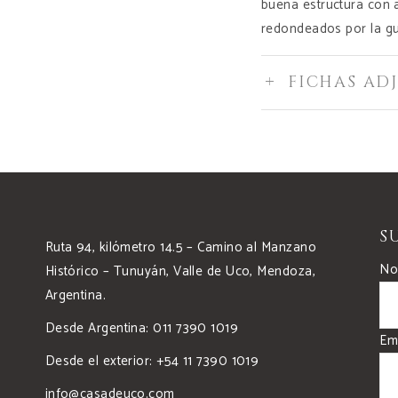
buena estructura con ac
redondeados por la g
FICHAS AD
S
Ruta 94, kilómetro 14.5 – Camino al Manzano
No
Histórico – Tunuyán, Valle de Uco, Mendoza,
Argentina.
Desde Argentina: 011 7390 1019
Em
Desde el exterior: +54 11 7390 1019
info@casadeuco.com